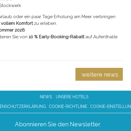
 Stockwerk
urlaub oder ein paar Tage Erholung am Meer verbringen
n vollem Komfort
zu erleben.
ommer 2026
.
tieren Sie von
10 % Early-Booking-Rabatt
auf Aufenthalte
weitere news
NEWS
UNSERE HOTELS
ENSCHUTZERKLÄRUNG
COOKIE-RICHTLINIE
COOKIE-EINSTELLU
Abonnieren Sie den Newsletter