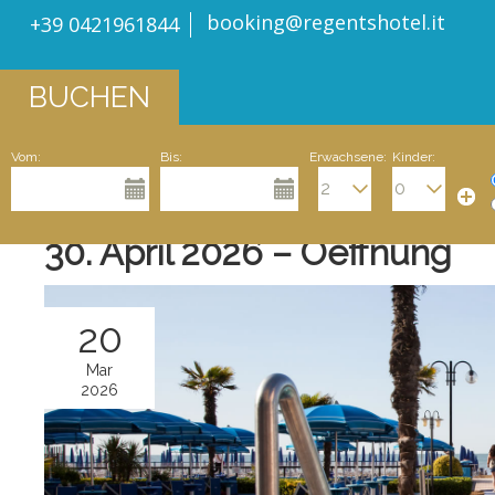
booking@regentshotel.it
+39 0421961844
BUCHEN
Vom:
Bis:
Erwachsene:
Kinder:
30. April 2026 – Oeffnung
20
Mar
2026