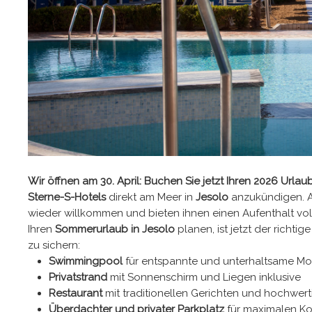
Wir öffnen am 30. April: Buchen Sie jetzt Ihren 2026 Urlaub
Sterne-S-Hotels
direkt am Meer in
Jesolo
anzukündigen. 
wieder willkommen und bieten ihnen einen Aufenthalt vo
Ihren
Sommerurlaub in Jesolo
planen, ist jetzt der richt
zu sichern:
Swimmingpool
für entspannte und unterhaltsame M
Privatstrand
mit Sonnenschirm und Liegen inklusive
Restaurant
mit traditionellen Gerichten und hochwer
Überdachter und privater Parkplatz
für maximalen Ko