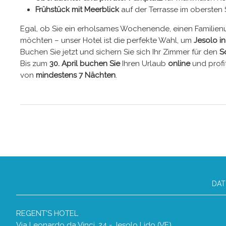
Frühstück mit Meerblick
auf der Terrasse im obersten
Egal, ob Sie ein erholsames Wochenende, einen Familien
möchten – unser Hotel ist die perfekte Wahl, um
Jesolo i
Buchen Sie jetzt und sichern Sie sich Ihr Zimmer für den
S
Bis zum
30. April buchen Sie
Ihren Urlaub
online
und profi
von
mindestens 7 Nächten
.
DAT
REGENT'S HOTEL
Via Leonardo da Vinci, 24 - Jesolo Lido (VE)